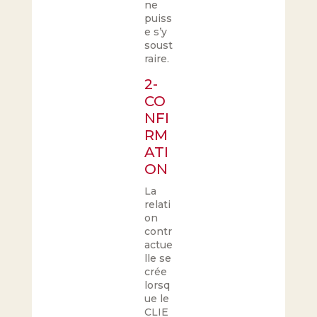
ne
puiss
e s’y
soust
raire.
2-
CO
NFI
RM
ATI
ON
La
relati
on
contr
actue
lle se
crée
lorsq
ue le
CLIE