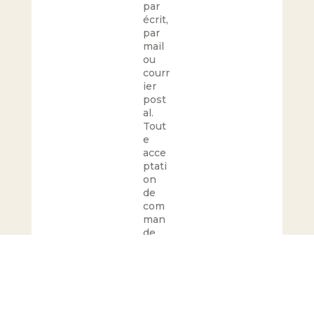
par
écrit,
par
mail
ou
courr
ier
post
al.
Tout
e
acce
ptati
on
de
com
man
de
est
oblig
atoir
eme
nt
confi