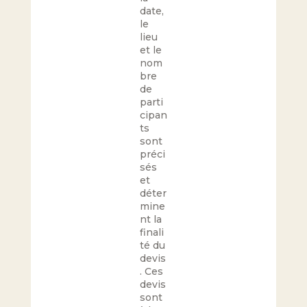
date,
le
lieu
et le
nom
bre
de
parti
cipan
ts
sont
préci
sés
et
déter
mine
nt la
finali
té du
devis
. Ces
devis
sont