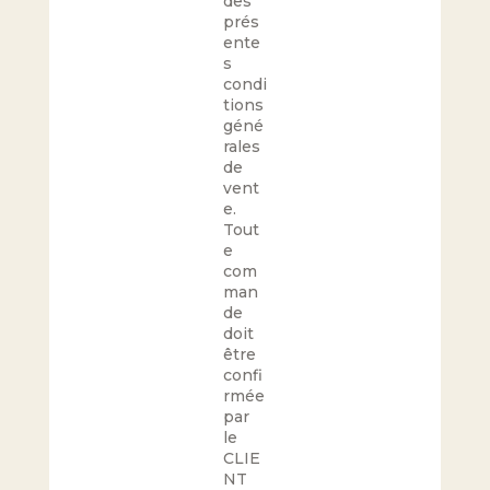
des
prés
ente
s
condi
tions
géné
rales
de
vent
e.
Tout
e
com
man
de
doit
être
confi
rmée
par
le
CLIE
NT