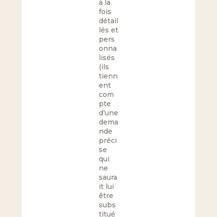
à la
fois
détail
lés et
pers
onna
lisés
(ils
tienn
ent
com
pte
d’une
dema
nde
préci
se
qui
ne
saura
it lui
être
subs
titué