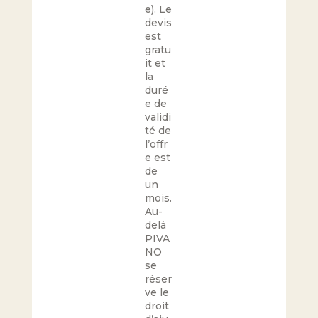
e). Le
devis
est
gratu
it et
la
duré
e de
validi
té de
l’offr
e est
de
un
mois.
Au-
delà
PIVA
NO
se
réser
ve le
droit