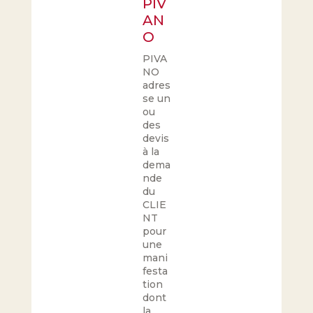
PIV
AN
O
PIVA
NO
adres
se un
ou
des
devis
à la
dema
nde
du
CLIE
NT
pour
une
mani
festa
tion
dont
la