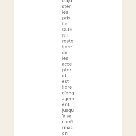
d’aju
ster
les
prix.
Le
CLIE
NT
reste
libre
de
les
acce
pter
et
est
libre
d’eng
agem
ent
jusqu
’à sa
confi
rmati
on.