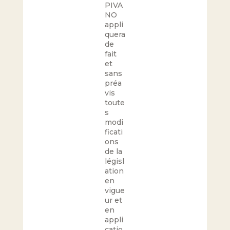
PIVA
NO
appli
quera
de
fait
et
sans
préa
vis
toute
s
modi
ficati
ons
de la
législ
ation
en
vigue
ur et
en
appli
catio