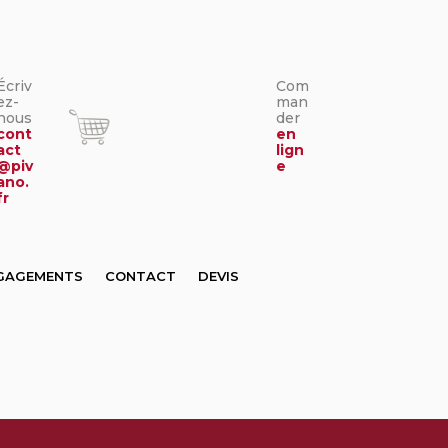
Écriv
Com
ez-
man
nous
der
cont
en
act
lign
@piv
e
ano.
fr
GAGEMENTS
CONTACT
DEVIS