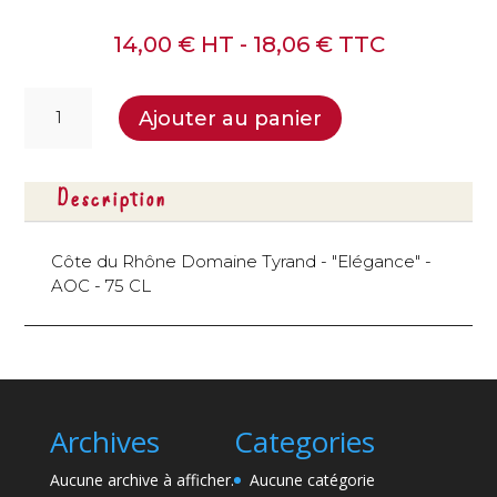
14,00
€
HT -
18,06
€
TTC
quantité
Ajouter au panier
de
Côte
du
Description
Rhône
Domaine
Tyrand
Côte du Rhône Domaine Tyrand - "Elégance" -
-
AOC - 75 CL
AOC
-
75
CL
Archives
Categories
Aucune archive à afficher.
Aucune catégorie