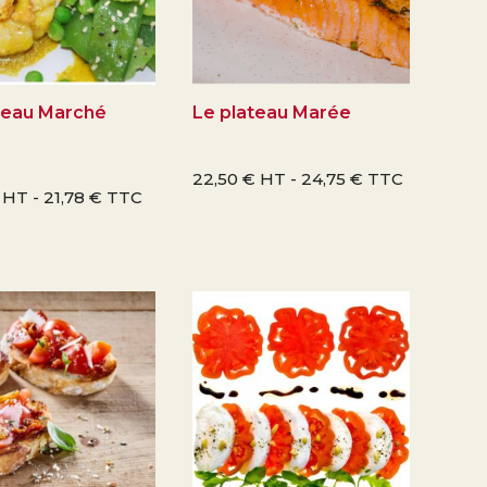
teau Marché
Le plateau Marée
e
22,50
€
HT -
24,75
€
TTC
HT -
21,78
€
TTC