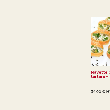
Navette p
tartare –
34,00
€
H