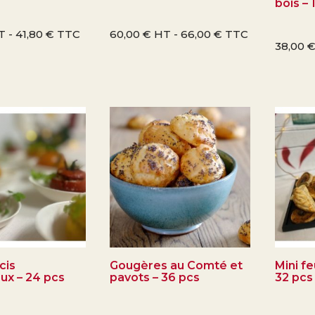
bois – 
T -
41,80
€
TTC
60,00
€
HT -
66,00
€
TTC
38,00
cis
Gougères au Comté et
Mini fe
ux – 24 pcs
pavots – 36 pcs
32 pcs