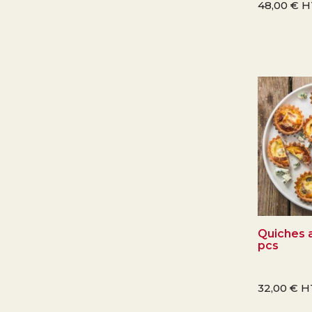
48,00
€
H
Quiches a
pcs
32,00
€
H