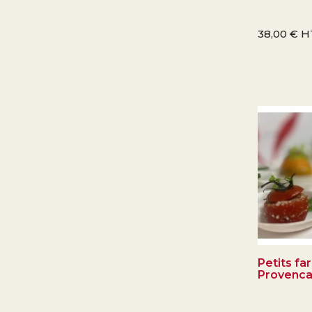
38,00
€
H
Petits far
Provenca