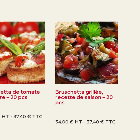
etta de tomate
Bruschetta grillée,
re – 20 pcs
recette de saison – 20
pcs
€
HT -
37,40
€
TTC
34,00
€
HT -
37,40
€
TTC