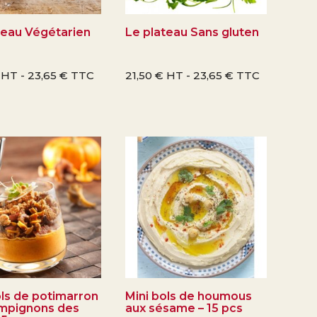
teau Végétarien
Le plateau Sans gluten
HT -
23,65
€
TTC
21,50
€
HT -
23,65
€
TTC
ols de potimarron
Mini bols de houmous
mpignons des
aux sésame – 15 pcs