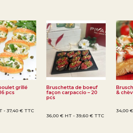
oulet grillé
Bruschetta de boeuf
Brusch
 16 pcs
façon carpaccio – 20
& chèv
pcs
T -
37,40
€
TTC
34,00
36,00
€
HT -
39,60
€
TTC