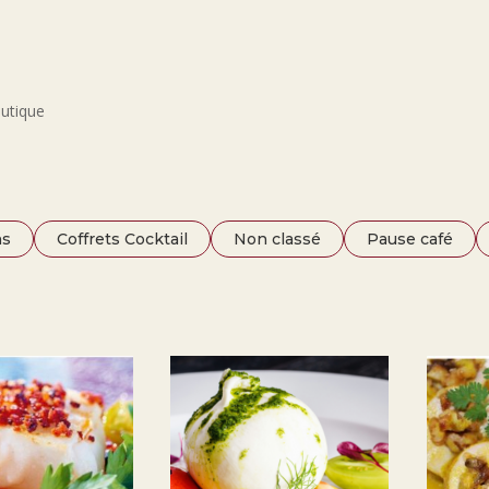
utique
ns
Coffrets Cocktail
Non classé
Pause café