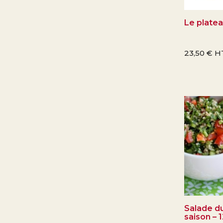
Le plate
23,50
€
H
Salade du
saison – 