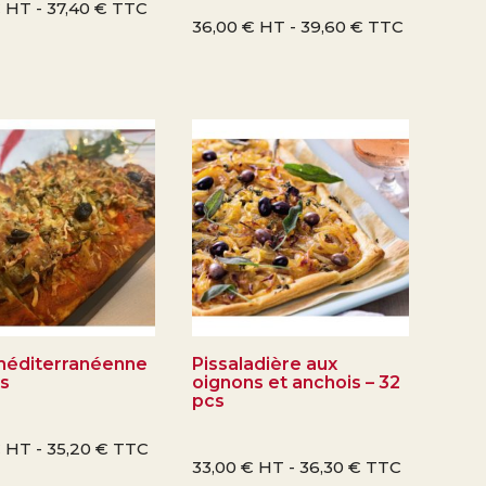
€
HT -
37,40
€
TTC
36,00
€
HT -
39,60
€
TTC
méditerranéenne
Pissaladière aux
cs
oignons et anchois – 32
pcs
€
HT -
35,20
€
TTC
33,00
€
HT -
36,30
€
TTC