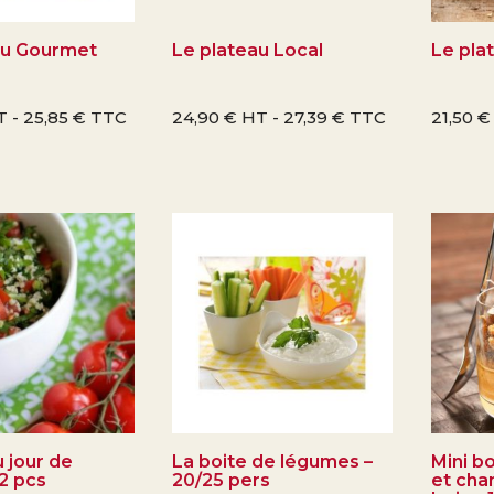
au Gourmet
Le plateau Local
Le pla
T -
25,85
€
TTC
24,90
€
HT -
27,39
€
TTC
21,50
€
 jour de
La boite de légumes –
Mini b
12 pcs
20/25 pers
et cha