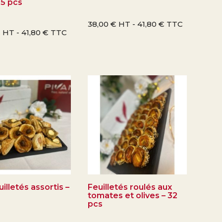
15 pcs
38,00
€
HT -
41,80
€
TTC
€
HT -
41,80
€
TTC
uilletés assortis –
Feuilletés roulés aux
tomates et olives – 32
pcs