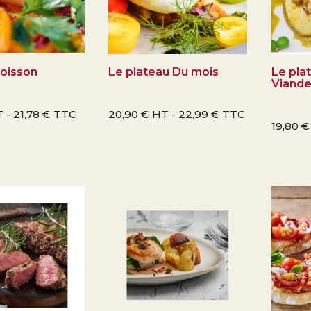
oisson
Le plateau Du mois
Le pla
Viand
 -
21,78
€
TTC
20,90
€
HT -
22,99
€
TTC
19,80
€