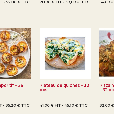
T -
52,80
€
TTC
28,00
€
HT -
30,80
€
TTC
34,00
péritif – 25
Plateau de quiches – 32
Pizza 
pcs
– 32 p
T -
35,20
€
TTC
41,00
€
HT -
45,10
€
TTC
32,00