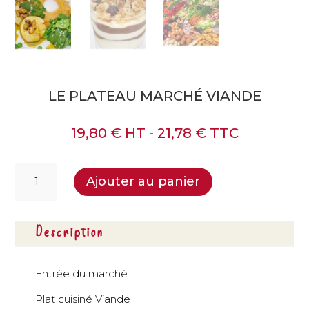
LE PLATEAU MARCHÉ VIANDE
19,80
€
HT -
21,78
€
TTC
quantité
Ajouter au panier
de
Le
plateau
Description
Marché
Viande
Entrée du marché
Plat cuisiné Viande