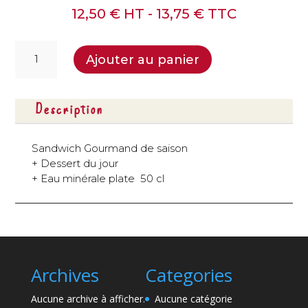
12,50
€
HT -
13,75
€
TTC
quantité
Ajouter au panier
de
Menu
sandwich
Description
-
sur
devis
Sandwich Gourmand de saison
+ Dessert du jour
+ Eau minérale plate 50 cl
Archives
Categories
Aucune archive à afficher.
Aucune catégorie