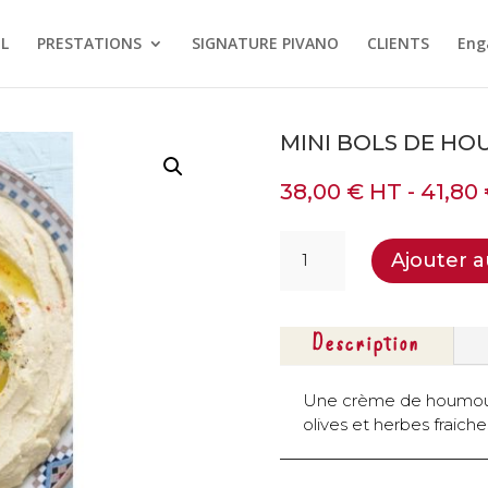
L
PRESTATIONS
SIGNATURE PIVANO
CLIENTS
Eng
MINI BOLS DE HO
38,00
€
HT -
41,80
quantité
Ajouter a
de
Mini
bols
de
Description
houmous
aux
Une crème de houmous
sésame
olives et herbes fraiche
-
15