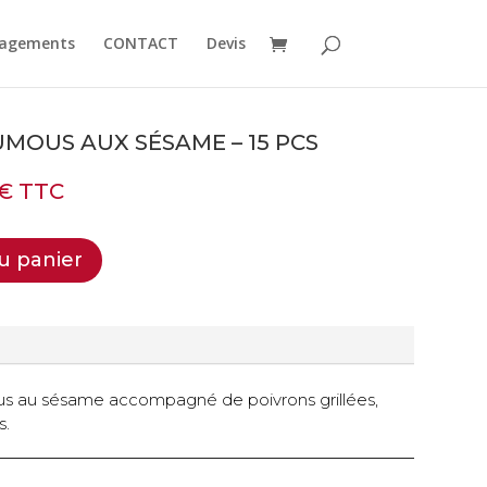
agements
CONTACT
Devis
UMOUS AUX SÉSAME – 15 PCS
€
TTC
u panier
 au sésame accompagné de poivrons grillées,
s.