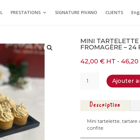
L
PRESTATIONS
SIGNATURE PIVANO
CLIENTS
Eng
MINI TARTELETTE
FROMAGÈRE – 24 
42,00
€
HT -
46,2
quantité
Ajouter a
de
Mini
tartelette
végétarienne,
Description
crème
fromagère
Mini tartelette, tarta
-
confite
24