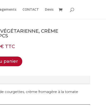
agements
CONTACT
Devis
 VÉGÉTARIENNE, CRÈME
PCS
0
€
TTC
u panier
re de courgettes, crème fromagère à la tomate