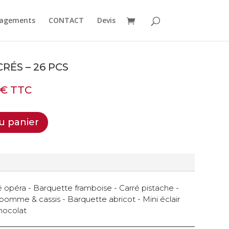
agements
CONTACT
Devis
RÉS – 26 PCS
€
TTC
u panier
ré opéra - Barquette framboise - Carré pistache -
é pomme & cassis - Barquette abricot - Mini éclair
hocolat