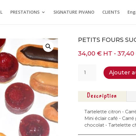
L
PRESTATIONS
SIGNATURE PIVANO
CLIENTS
Eng
PETITS FOURS SUC
34,00
€
HT -
37,40
quantité
Ajouter a
de
Petits
fours
sucrés
Description
-
26
Tartelette citron - Car
pcs
Mini éclair café - Carr
chocolat - Tartelette c