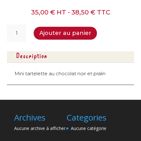
35,00
€
HT -
38,50
€
TTC
quantité
Ajouter au panier
de
Tartelettes
brut
Description
de
chocolat
-
Mini tartelette au chocolat noir et pralin
24
pcs
Archives
Categories
Aucune archive à afficher.
Aucune catégorie