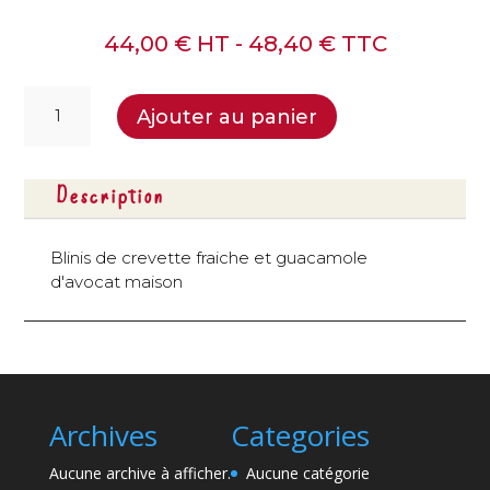
44,00
€
HT -
48,40
€
TTC
quantité
Ajouter au panier
de
Blinis
de
Description
crevette
et
guacamole
Blinis de crevette fraiche et guacamole
d'avocat
d'avocat maison
-
24
pcs
Archives
Categories
Aucune archive à afficher.
Aucune catégorie