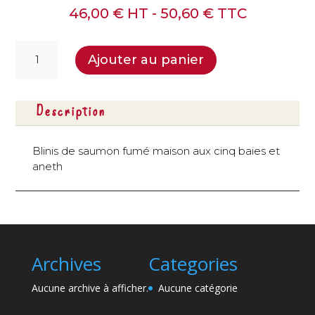
46,00
€
HT -
50,60
€
TTC
quantité
Ajouter au panier
de
Blinis
de
Description
saumon
fumé
-
Blinis de saumon fumé maison aux cinq baies et
24
aneth
pcs
Archives
Categories
Aucune archive à afficher.
Aucune catégorie