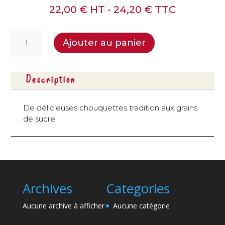
22,00
€
HT -
24,20
€
TTC
quantité
Ajouter au panier
de
Chouquettes
au
Description
sucre
-
30
De délicieuses chouquettes tradition aux grains
pcs
de sucre
Archives
Categories
Aucune archive à afficher.
Aucune catégorie