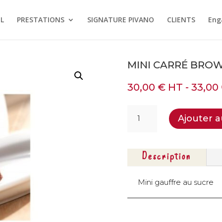
L
PRESTATIONS
SIGNATURE PIVANO
CLIENTS
Eng
MINI CARRÉ BROW
30,00
€
HT -
33,00
quantité
Ajouter a
de
Mini
carré
brownie
Description
-
24
Mini gauffre au sucre
pcs