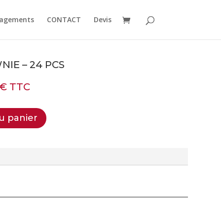
agements
CONTACT
Devis
NIE – 24 PCS
€
TTC
u panier