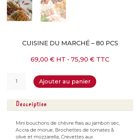
CUISINE DU MARCHÉ – 80 PCS
69,00
€
HT -
75,90
€
TTC
quantité
Ajouter au panier
de
Cuisine
du
Description
Marché
-
80
Mini bouchons de chèvre frais au jambon sec,
pcs
Accra de morue, Brochettes de tomates &
olive et mozzarella, Crevettes aux