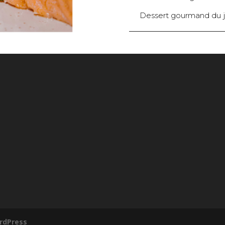
Dessert gourmand du j
rdPress