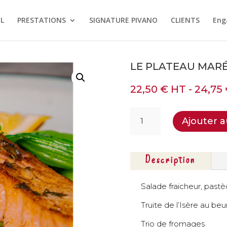
L
PRESTATIONS
SIGNATURE PIVANO
CLIENTS
Eng
LE PLATEAU MAR
22,50
€
HT -
24,75
quantité
Ajouter a
de
Le
plateau
Marée
Description
Salade fraicheur, pastè
Truite de l’Isère au be
Trio de fromages