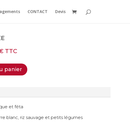
agements
CONTACT
Devis
ÉE
€
TTC
u panier
que et féta
urre blanc, riz sauvage et petits légumes