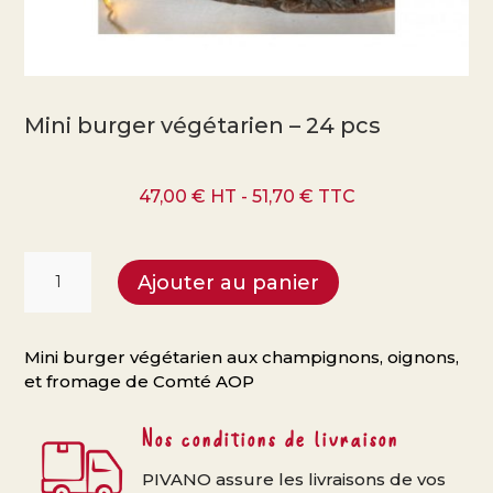
Mini burger végétarien – 24 pcs
47,00
€
HT -
51,70
€
TTC
quantité
Ajouter au panier
de
Mini
burger
Mini burger végétarien aux champignons, oignons,
végétarien
et fromage de Comté AOP
-
24
Nos conditions de livraison
pcs
PIVANO assure les livraisons de vos